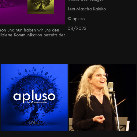
Text Mascha Kaléko
© apluso
08/2023
chon und nun haben wir uns den
izierte Kommunikation betreffs der
REMIX ∆  BALD
Antje Manhenke
2023
2025