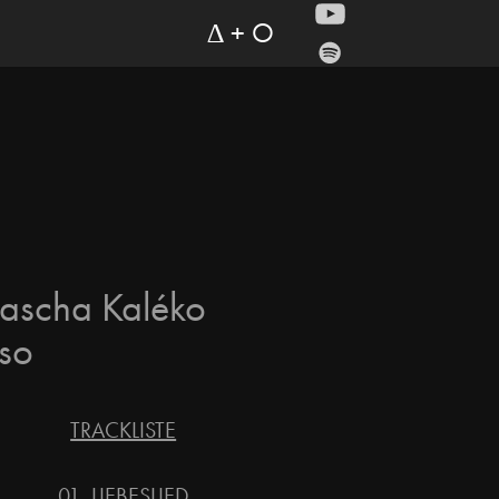
∆ + O
ascha Kaléko
uso
TRACKLISTE
01 LIEBESLIED