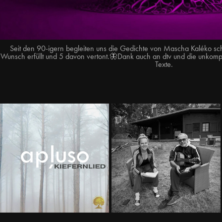
Seit den 90-igern begleiten uns die Gedichte von Mascha Kaléko s
Wunsch erfüllt und 5 davon vertont.🦋Dank auch an dtv und die unkompl
Texte.
COVER ∆  
A + O
KIEFERNLIED
2022
2025