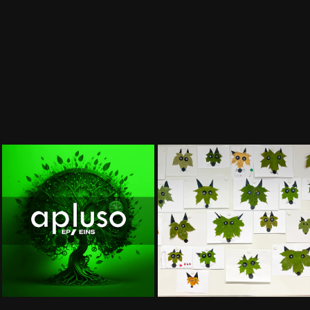
EP ∆  EINS
das apluso
2023
2023