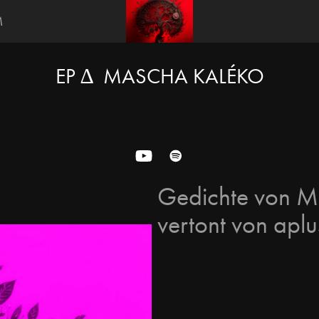
M
EP ∆  MASCHA KALÉKO
Gedichte von M
vertont von apl