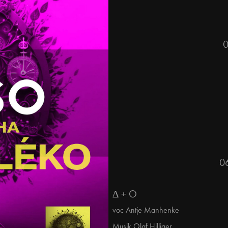
06
∆ + O
v
oc Antje Manhenke
Musik Olaf Hilliger